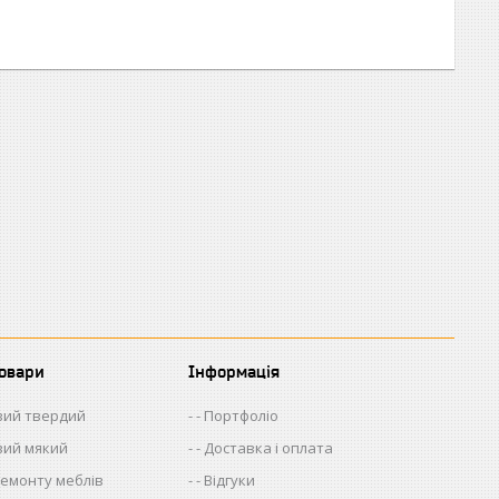
товари
Інформація
евий твердий
- Портфоліо
евий мякий
- Доставка і оплата
 ремонту меблів
- Відгуки