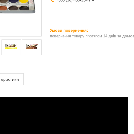
+380 (50) 430-33-47
повернення товару протягом 14 днів
за домо
теристики