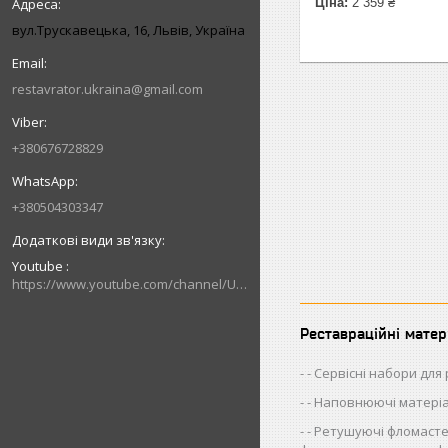
Ціна:
2 359 ₴
вул.Трускавецька, 16, Львів, Україна
restavrator.ukraina@gmail.com
+380676728829
+380504303347
Youtube
https://www.youtube.com/channel/UCik88vLEe_rRU5JI4CWj0hw/videos
Реставраційні матер
- Сервісні набори для
- Наповнюючі матері
- Ретушуючі фломасте