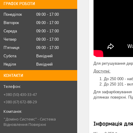
ГРАФІК РОБОТИ
Понеділок
09:00
17:00
Вівторок
09:00
17:00
Середа
09:00
17:00
Четвер
09:00
17:00
Пʼятниця
09:00
17:00
Субота
Вихідний
Для ретушування дер
Неділя
Вихідний
Доступні:
КОНТАКТИ
До 250 000 - на
До 250 101 - вк
Для зафарбовування у
+380 (50) 430-33-47
ділянках поверхні. Пі
+380 (67) 672-88-29
"Доміно Системс" - Система
Інформація дл
Відновлення Поверхні