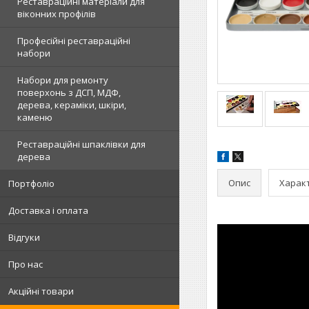
Реставраційні матеріали для
віконних профілів
Професійні реставраційні
набори
Набори для ремонту
поверхонь з ДСП, МДФ,
дерева, кераміки, шкіри,
каменю
Реставраційні шпаклівки для
дерева
Опис
Харак
Портфоліо
Доставка і оплата
Відгуки
Про нас
Акційні товари