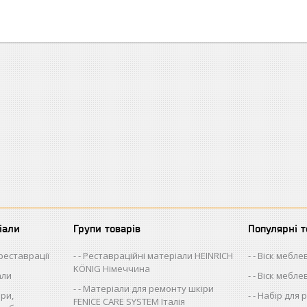
іали
Групи товарів
Популярні 
 реставрації
- Реставраційні матеріали HEINRICH
- Віск мебл
KÖNIG Німеччина
али
- Віск мебл
- Матеріали для ремонту шкіри
ри,
- Набір для
FENICE CARE SYSTEM Італія