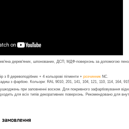
ев'яна дерев'яних, шпонованих, ДСП, МДФ-поверхонь за допомогою пенз
бір з 8 деревоподібних + 4 кольорові пігменти +
розчинник
NC.
ладиш з фарбою. Кольори: RAL 9010, 201, 141, 104, 121, 110, 114, 164, 915
шкоджень при заповненні воском. Для покривного зафарбовування відкол
дходить для всіх типів декоративних поверхонь. Рекомендовано для внутрі
я замовлення