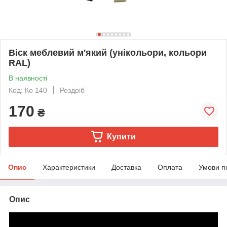
Віск меблевий м'який (унікольори, кольори
RAL)
В наявності
Код: Ко 140
Роздріб
170
₴
Купити
Опис
Характеристики
Доставка
Оплата
Умови п
Опис