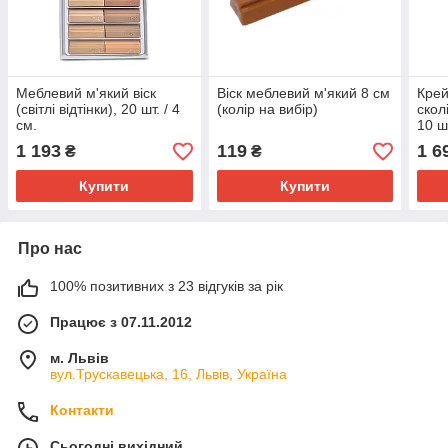
Меблевий м'який віск
Віск меблевий м'який 8 см
Крей
(світлі відтінки), 20 шт. / 4
(колір на вибір)
скол
см.
10 ш
1 193
119
1 6
₴
₴
Купити
Купити
Про нас
100% позитивних з 23 відгуків за рік
Працює з 07.11.2012
м. Львів
вул.Трускавецька, 16, Львів, Україна
Контакти
Сьогодні вихідний