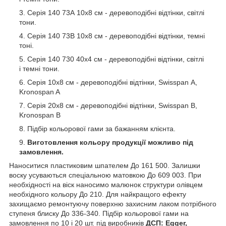
Серія 140 73А 10х8 см - деревоподібні відтінки, світлі
тони.
Серія 140 73В 10х8 см - деревоподібні відтінки, темні
тоні.
Серія 140 730 40х4 см - деревоподібні відтінки, світлі
і темні тони.
Серія 10х8 см - деревоподібні відтінки, Swisspan А,
Kronospan A
Серія 20х8 см - деревоподібні відтінки, Swisspan В,
Kronospan B
Підбір кольорової гами за бажанням клієнта.
Виготовлення кольору продукції можливо під
замовлення.
Наноситися пластиковим шпателем До 161 500. Залишки
воску усуваються спеціальною матовкою До 609 003. При
необхідності на віск наносимо малюнок структури олівцем
необхідного кольору До 210. Для найкращого ефекту
захищаємо ремонтуючу поверхню захисним лаком потрібного
ступеня блиску До 336-340. Підбір кольорової гами на
замовлення по 10 і 20 шт. під виробників
ДСП: Egger,