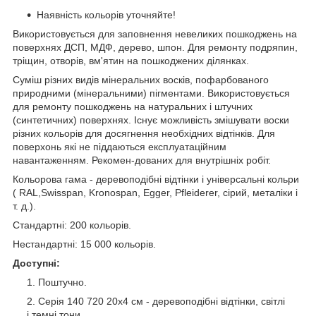
Наявність кольорів уточняйте!
Використовується для заповнення невеликих пошкоджень на
поверхнях ДСП, МДФ, дерево, шпон. Для ремонту подряпин,
тріщин, отворів, вм'ятин на пошкоджених ділянках.
Суміш різних видів мінеральних восків, пофарбованого
природними (мінеральними) пігментами. Використовується
для ремонту пошкоджень на натуральних і штучних
(синтетичних) поверхнях. Існує можливість змішувати воски
різних кольорів для досягнення необхідних відтінків. Для
поверхонь які не піддаються експлуатаційним
навантаженням. Рекомен-дованих для внутрішніх робіт.
Кольорова гама - деревоподібні відтінки і універсальні кольри
( RAL,Swisspan, Kronospan, Egger, Pfleiderer, сірий, металіки і
т. д.).
Стандартні: 200 кольорів.
Нестандартні: 15 000 кольорів.
Доступні:
Поштучно.
Серія 140 720 20х4 см - деревоподібні відтінки, світлі
і темні тони.