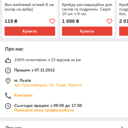
Віск меблевий м'який 8 см
Крейда реставраційна для
Крей
(колір на вибір)
сколів та подряпин. Серія
подр
10 шт. х 8 см.
білі,
119
1 696
2 0
₴
₴
Купити
Купити
Про нас
100% позитивних з 23 відгуків за рік
Працює з 07.11.2012
м. Львів
вул.Трускавецька, 16, Львів, Україна
Контакти
Сьогодні працює з 09:00 до 17:00
Показати весь графік роботи
Про нас