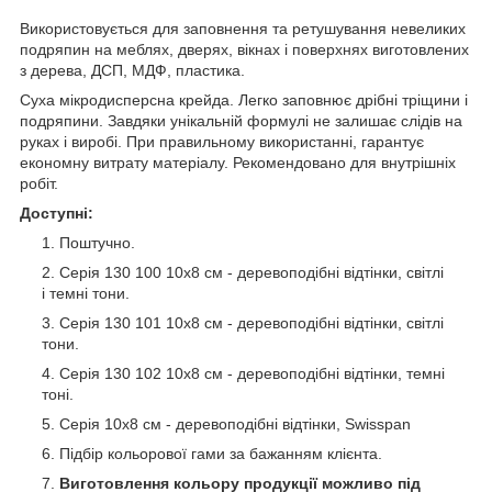
Використовується для заповнення та ретушування невеликих
подряпин на меблях, дверях, вікнах і поверхнях виготовлених
з дерева, ДСП, МДФ, пластика.
Суха мікродисперсна крейда. Легко заповнює дрібні тріщини і
подряпини. Завдяки унікальній формулі не залишає слідів на
руках і виробі. При правильному використанні, гарантує
економну витрату матеріалу. Рекомендовано для внутрішніх
робіт.
Доступні:
Поштучно.
Серія 130 100 10х8 см - деревоподібні відтінки, світлі
і темні тони.
Серія 130 101 10х8 см - деревоподібні відтінки, світлі
тони.
Серія 130 102 10х8 см - деревоподібні відтінки, темні
тоні.
Серія 10х8 см - деревоподібні відтінки, Swisspan
Підбір кольорової гами за бажанням клієнта.
Виготовлення кольору продукції можливо під