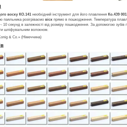
Я
ого воску КО.141
необхідний інструмент для його плавлення
Ко.439 001
ою паяльника розігріваємо
віск
прямо в пошкодження. Температура плав
+- 10 секунд в залежності від розміру пошкодження. За допомогою зубів
ти шліфувальним волокном.
Konig & Co.» (Німеччина)
ів