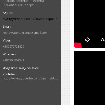
"Доміно Системс" - Система
Відновлення Поверхні
вул.Трускавецька, 16, Львів, Україна
restavrator.ukraina@gmail.com
+380676728829
+380504303347
Youtube
https://www.youtube.com/channel/UCik88vLEe_rRU5JI4CWj0hw/videos