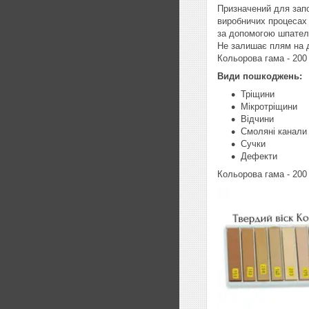
Призначений для запо
виробничих процесах 
за допомогою шпател
Не залишає плям на д
Кольорова гама - 200
Види пошкоджень:
Тріщини
Мікротріщини
Відчини
Смоляні канали
Сучки
Дефекти
Кольорова гама - 200