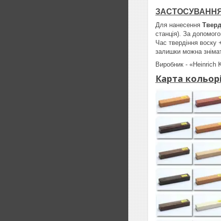
ЗАСТОСУВАНН
Для нанесення
Тверд
станція). За допомог
Час твердіння воску 
залишки можна зніма
Виробник - «Heinrich 
Карта кольор