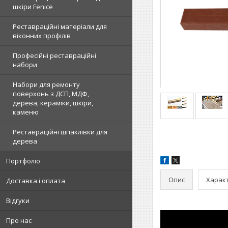
шкіри Fenice
Реставраційні матеріали для
віконних профілів
Професійні реставраційні
набори
Набори для ремонту
поверхонь з ДСП, МДФ,
дерева, кераміки, шкіри,
каменю
Реставраційні шпаклівки для
дерева
Портфоліо
Опис
Харак
Доставка і оплата
Відгуки
Про нас