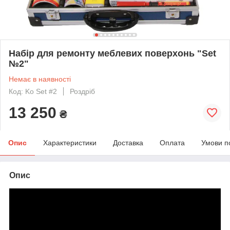
Набір для ремонту меблевих поверхонь "Set
№2"
Немає в наявності
Код: Ko Set #2
Роздріб
13 250
₴
Опис
Характеристики
Доставка
Оплата
Умови п
Опис