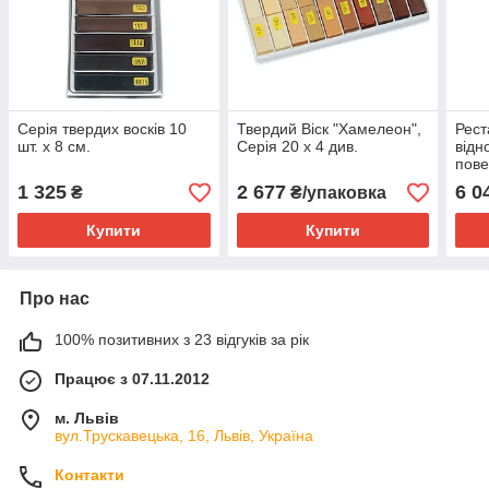
Серія твердих восків 10
Твердий Віск "Хамелеон",
Рест
шт. х 8 см.
Серія 20 х 4 див.
відн
пове
1 325
2 677
6 0
₴
₴/упаковка
Купити
Купити
Про нас
100% позитивних з 23 відгуків за рік
Працює з 07.11.2012
м. Львів
вул.Трускавецька, 16, Львів, Україна
Контакти