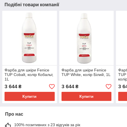
Подібні товари компанії
Фарба для шкіри Fenice
Фарба для шкіри Fenice
Фарб
TUP Cobalt, колір Кобальт,
TUP White, колір Білий, 1L
TUP 
1L
колі
3 644
3 644
3 6
₴
₴
Купити
Купити
Про нас
100% позитивних з 23 відгуків за рік