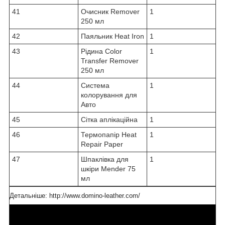
41
Очисник Remover
1
250 мл
42
Паяльник Heat Iron
1
43
Рідина Color
1
Transfer Remover
250 мл
44
Система
1
колорування для
Авто
45
Сітка аплікаційна
1
46
Термопапір Heat
1
Repair Paper
47
Шпаклівка для
1
шкіри Mender 75
мл
Детальніше: http://www.domino-leather.com/