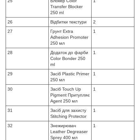
25
Блокер Color
1
Transfer Bloсker
250 ml
26
Відбитки текстури
2
27
Грунт Extra
1
Adhesion Promoter
250 мл
28
Додаток до фарби
1
Color Bonder 250
ml
29
Засіб Plastic Primer
1
250 мл
30
Засіб Touch Up
1
Pigment Притупляє
Agent 250 мл
31
Засіб для захисту
1
Stitching Protector
32
Знежирювач
1
Leather Degreaser
Sprey 400 мл