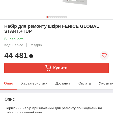
Набір для ремонту шкіри FENICE GLOBAL
START.+TUP
В наявності
Код: Fenice
Роздріб
44 481
₴
Купити
Опис
Характеристики
Доставка
Оплата
Умови п
Опис
Сервісний набір призначений для ремонту пошкоджень на
шкіряній поверхні авто.