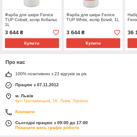
Фарба для шкіри Fenice
Фарба для шкіри Fenice
Набі
TUP Cobalt, колір Кобальт,
TUP White, колір Білий, 1L
Feni
1L
3 644
3 644
36 
₴
₴
Купити
Купити
Про нас
100% позитивних з 23 відгуків за рік
Працює з 07.11.2012
м. Львів
вул.Трускавецька, 16, Львів, Україна
Контакти
Сьогодні працює з 09:00 до 17:00
Показати весь графік роботи