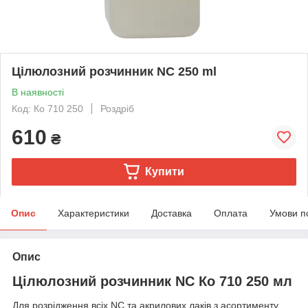
Цілюлозний розчинник NC 250 ml
В наявності
Код: Ко 710 250
Роздріб
610
₴
Купити
Опис
Характеристики
Доставка
Оплата
Умови п
Опис
Цілюлозний розчинник NC Ко 710 250 мл
Для розрідження всіх NC та акрилових лаків з асортименту