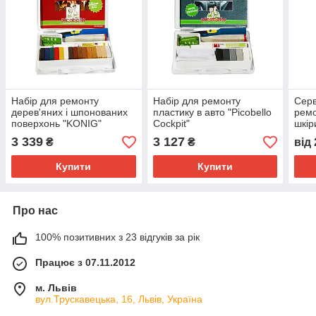
Набір для ремонту
Набір для ремонту
Серв
дерев'яних і шпонованих
пластику в авто "Picobello
ремо
поверхонь "KONIG"
Cockpit"
шкір
3 339
3 127
₴
₴
від
Купити
Купити
Про нас
100% позитивних з 23 відгуків за рік
Працює з 07.11.2012
м. Львів
вул.Трускавецька, 16, Львів, Україна