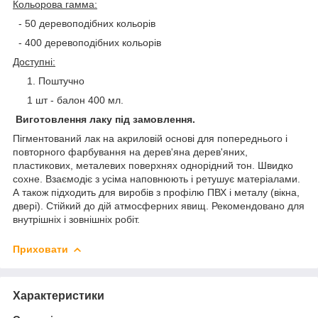
Кольорова гамма:
- 50 деревоподібних кольорів
- 400 деревоподібних кольорів
Доступні:
Поштучно
1 шт - балон 400 мл.
Виготовлення лаку під замовлення.
Пігментований лак на акриловій основі для попереднього і
повторного фарбування на дерев'яна дерев'яних,
пластикових, металевих поверхнях однорідний тон. Швидко
сохне. Взаємодіє з усіма наповнюють і ретушує матеріалами.
А також підходить для виробів з профілю ПВХ і металу (вікна,
двері). Стійкий до дій атмосферних явищ. Рекомендовано для
внутрішніх і зовнішніх робіт.
Приховати
Характеристики