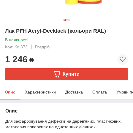
Лак PFH Acryl-Decklack (кольори RAL)
В наявності
Код: Ко 373
Роздріб
1 246
₴
Купити
Опис
Характеристики
Доставка
Оплата
Умови п
Опис
Для зафарбовування дефектів на дерев'яних, пластикових,
металевих поверхнях на однотонних ділянках.