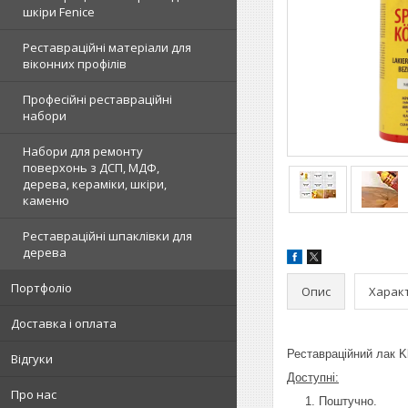
шкіри Fenice
Реставраційні матеріали для
віконних профілів
Професійні реставраційні
набори
Набори для ремонту
поверхонь з ДСП, МДФ,
дерева, кераміки, шкіри,
каменю
Реставраційні шпаклівки для
дерева
Портфоліо
Опис
Харак
Доставка і оплата
Реставраційний лак K
Відгуки
Доступні:
Про нас
Поштучно.