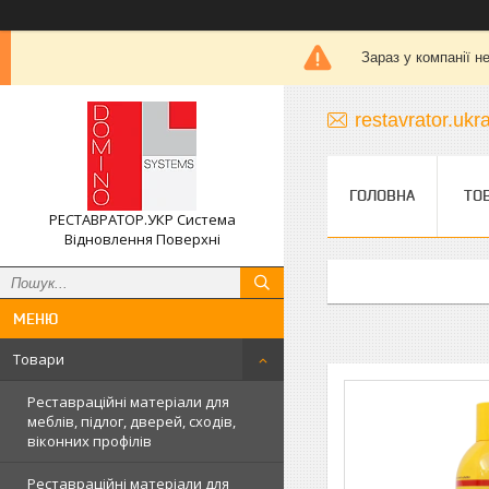
Зараз у компанії н
restavrator.uk
ГОЛОВНА
ТО
РЕСТАВРАТОР.УКР Система
Відновлення Поверхні
Товари
Реставраційні матеріали для
меблів, підлог, дверей, сходів,
віконних профілів
Реставраційні матеріали для