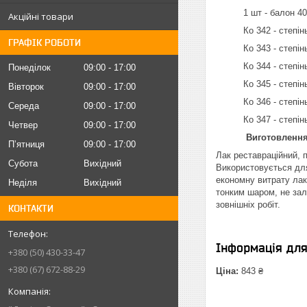
1 шт - балон 400
Акційні товари
Ко 342 - степінь б
ГРАФІК РОБОТИ
Ко 343 - степінь 
Ко 344 - степінь б
Понеділок
09:00
17:00
Ко 345 - степінь б
Вівторок
09:00
17:00
Ко 346 - степінь б
Середа
09:00
17:00
Ко 347 - степінь б
Четвер
09:00
17:00
Виготовлення
Пʼятниця
09:00
17:00
Лак реставраційний, 
Субота
Вихідний
Використовується для
економну витрату лак
Неділя
Вихідний
тонким шаром, не зал
зовнішніх робіт.
КОНТАКТИ
Інформація дл
+380 (50) 430-33-47
+380 (67) 672-88-29
Ціна:
843 ₴