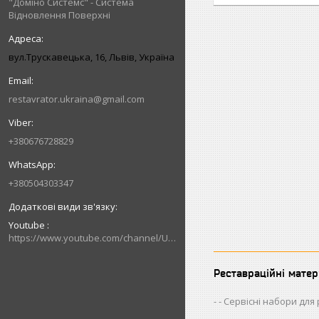
"Доміно Системс" - Система
Відновлення Поверхні
вул.Трускавецька, 16, Львів, Україна
restavrator.ukraina@gmail.com
+380676728829
+380504303347
Youtube
https://www.youtube.com/channel/UCik88vLEe_rRU5JI4CWj0hw/videos
Реставраційні матер
- Сервісні набори для