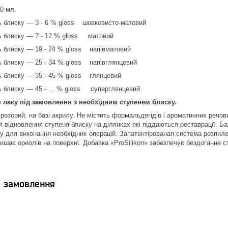
 мл.
лиску ― 3 - 6 % gloss шовковисто-матовий
блиску ― 7 - 12 % gloss матовий
лиску ― 19 - 24 % gloss напівматовий
лиску ― 25 - 34 % gloss напівглянцевий
лиску ― 35 - 45 % gloss глянцевий
лиску ― 45 - ... % gloss суперглянцевий
 лаку під замовлення з необхідним ступенем блиску.
прозорий, на базі акрилу. Не містить формальдегідів і ароматичних речо
 відновлення ступеня блиску на ділянках які піддаються реставрації. Б
у для виконання необхідних операцій. Запатентірованая система розпиле
ишає ореолів на поверхні. Добавка «ProSilikon» забезпечує бездоганне с
я замовлення