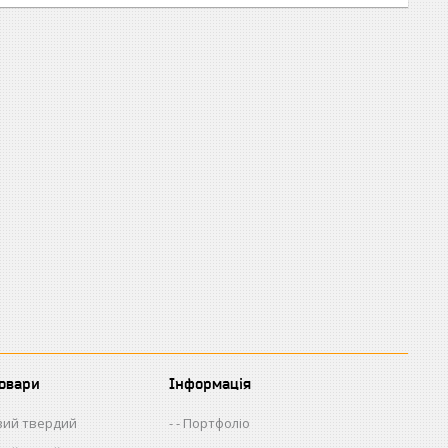
товари
Інформація
евий твердий
- Портфоліо