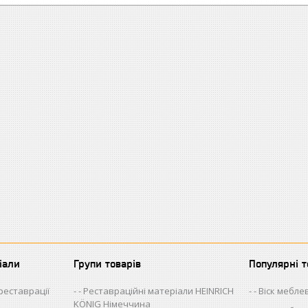
іали
Групи товарів
Популярні 
 реставрації
- Реставраційні матеріали HEINRICH
- Віск мебл
KÖNIG Німеччина