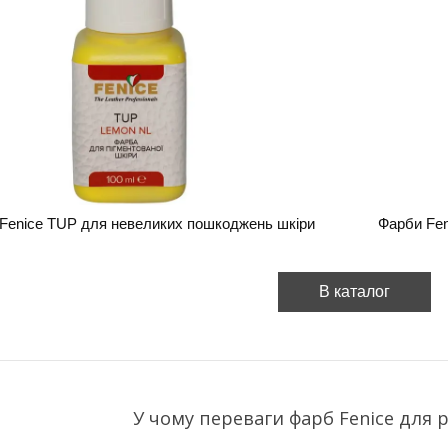
Fenice TUP для невеликих пошкоджень шкіри
Фарби Fen
В каталог
У чому переваги фарб Fenice для 