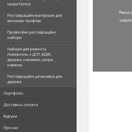
шкіри Fenice
Якісні
Реставраційні матеріали для
шкірян
віконних профілів
Професійні реставраційні
набори
Набори для ремонту
поверхонь з ДСП, МДФ,
дерева, кераміки, шкіри,
каменю
Реставраційні шпаклівки для
дерева
Портфоліо
Доставка і оплата
Відгуки
Про нас