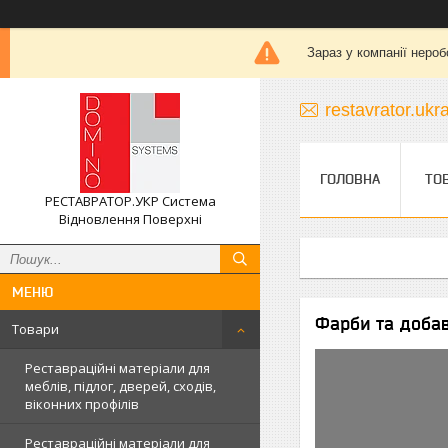
Зараз у компанії нероб
restavrator.uk
ГОЛОВНА
ТО
РЕСТАВРАТОР.УКР Система
Відновлення Поверхні
Фарби та добав
Товари
Реставраційні матеріали для
меблів, підлог, дверей, сходів,
віконних профілів
Реставраційні матеріали для