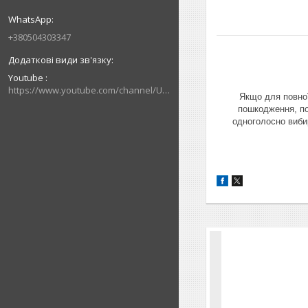
+380504303347
Youtube
https://www.youtube.com/channel/UCik88vLEe_rRU5JI4CWj0hw/videos
Якщо для повної
пошкодження, по
одноголосно вибир