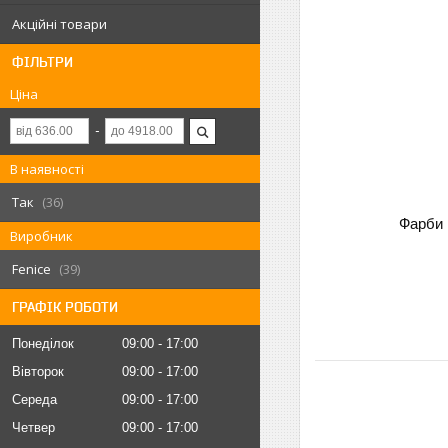
Акційні товари
ФІЛЬТРИ
Ціна
В наявності
Так
36
Фарби 
Виробник
Fenice
39
ГРАФІК РОБОТИ
Понеділок
09:00
17:00
Вівторок
09:00
17:00
Середа
09:00
17:00
Четвер
09:00
17:00