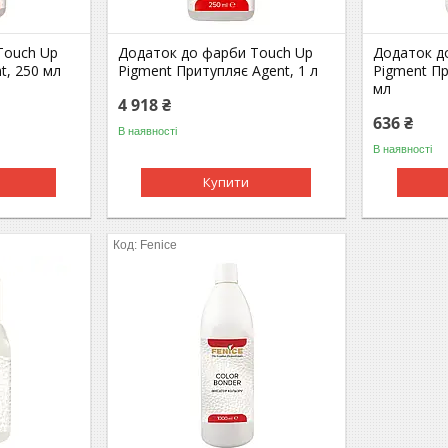
Touch Up
Додаток до фарби Touch Up
Додаток д
t, 250 мл
Pigment Притупляє Agent, 1 л
Pigment Пр
мл
4 918 ₴
636 ₴
В наявності
В наявності
Купити
Fenice