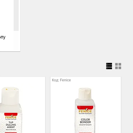
нту
Fenice