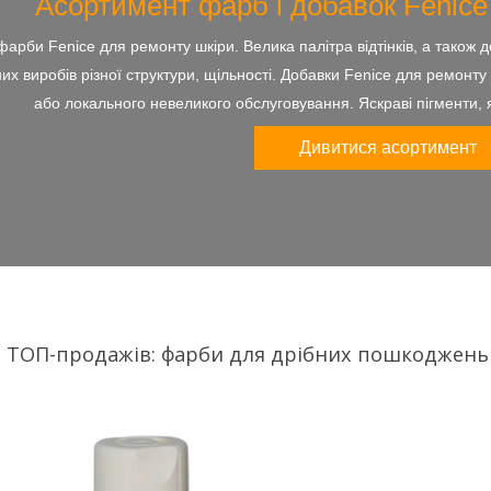
Асортимент фарб і добавок Fenice
 фарби Fenice для ремонту шкіри. Велика палітра відтінків, а також 
их виробів різної структури, щільності. Добавки Fenice для ремонт
або локального невеликого обслуговування. Яскраві пігменти, я
Дивитися асортимент
ТОП-продажів: фарби для дрібних пошкоджень 