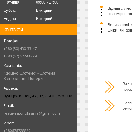
Пʼятниця
09:00
17:00
Відмінна якіс
Субота
Вихідний
рівномірно л
Неділя
Вихідний
Велика паліт
КОНТАКТИ
шкіри, які до
+380 (50) 430-33-47
+380 (67) 672-88-29
"Доміно Системс" - Система
Відновлення Поверхні
Велик
пере
вул.Трускавецька, 16, Львів, Україна
Наявн
ремо
restavrator.ukraina@gmail.com
+380676728829