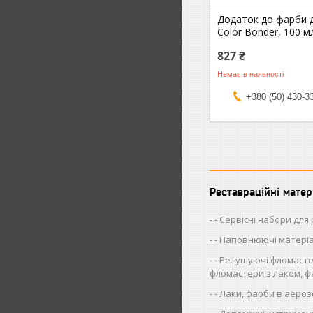
Додаток до фарби д
Color Bonder, 100 м
827 ₴
Немає в наявності
+380 (50) 430-3
Реставраційні матер
- Сервісні набори для
- Наповнюючі матері
- Ретушуючі фломасте
фломастери з лаком, 
- Лаки, фарби в аероз