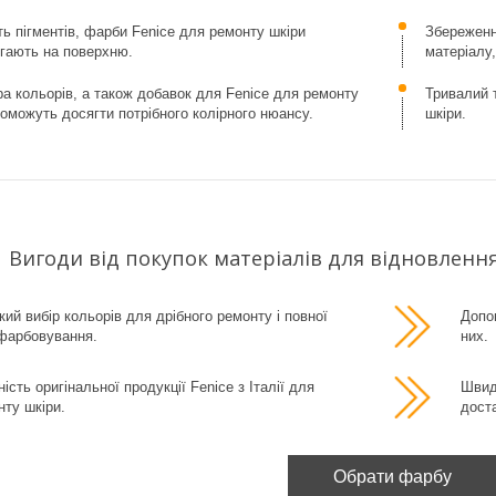
ть пігментів, фарби Fenice для ремонту шкіри
Збереженн
ягають на поверхню.
матеріалу,
ра кольорів, а також добавок для Fenice для ремонту
Тривалий т
поможуть досягти потрібного колірного нюансу.
шкіри.
Вигоди від покупок матеріалів для відновлення
ий вибір кольорів для дрібного ремонту і повної
Допом
фарбовування.
них.
ість оригінальної продукції Fenice з Італії для
Швид
нту шкіри.
дост
Обрати фарбу