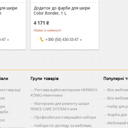
ля шкіри
Додаток до фарби для шкіри
л
Color Bonder, 1 L
4 171 ₴
Немає в наявності
3-47
+380 (50) 430-33-47
іали
Групи товарів
Популярні 
 реставрації
- Реставраційні матеріали HEINRICH
- Віск мебл
KÖNIG Німеччина
али
- Віск мебл
- Матеріали для ремонту шкіри
ри,
- Набір для
FENICE CARE SYSTEM Італія
фарби
- Фарба для
- Професійні реставраційні набори
олі
- Меблевий
- Набори по догляду за меблями,