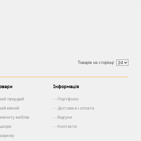
товари
Інформація
евий твердий
- Портфоліо
евий мякий
- Доставка і оплата
 ремонту меблів
- Відгуки
 шкіри
- Контакти
 маркер